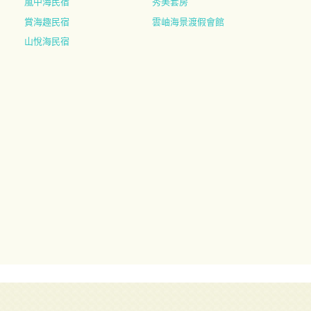
嵐中海民宿
秀美套房
賞海趣民宿
雲岫海景渡假會館
山悅海民宿