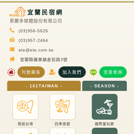
宜蘭民宿網
景騰多媒體股份有限公司
(03)956-5626
(03)957-2464
ete@ete.com.tw
宜蘭縣羅東鎮倉前路3號
刊登廣告
加入我們
空房查詢
- 101TAIWAN -
- SEASON -
宿說台灣
四季旅遊
國際童玩節