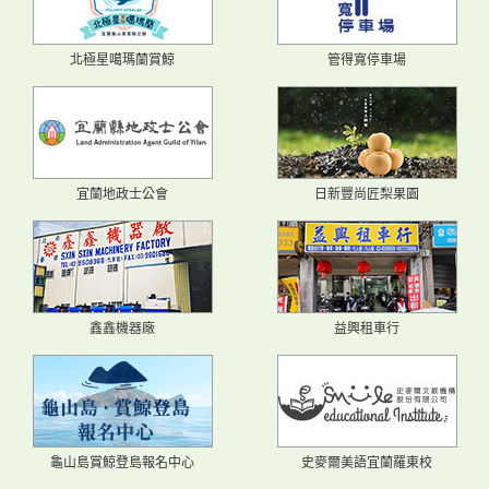
北極星噶瑪蘭賞鯨
管得寬停車場
宜蘭地政士公會
日新豐尚匠梨果園
鑫鑫機器廠
益興租車行
龜山島賞鯨登島報名中心
史麥爾美語宜蘭羅東校