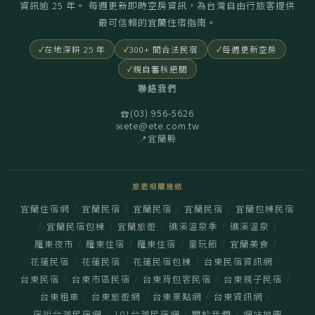
資訊逾 25 年。 每週更新即時空房資訊，為台灣自由行旅客提供
最可信賴的宜蘭住宿指南。
在地深耕 25 年
300+ 間合法民宿
每週更新空房
親自審核把關
聯絡我們
(03) 956-5626
☎
ete@ete.com.tw
✉
宜蘭縣
📍
旅遊相關連結
/
/
/
/
宜蘭住宿網
宜蘭民宿
宜蘭民宿
宜蘭民宿
宜蘭包棟民宿
/
/
/
/
/
宜蘭民宿包棟
宜蘭旅遊
礁溪溫泉季
礁溪溫泉
/
/
/
/
/
羅東夜市
羅東住宿
羅東住宿
童玩節
宜蘭美食
/
/
/
/
花蓮民宿
花蓮民宿
花蓮民宿包棟
台東民宿資訊網
/
/
/
/
台東民宿
台東市區民宿
台東背包客民宿
台東親子民宿
/
/
/
/
台東租車
台東旅遊網
台東景點網
台東資訊網
/
/
/
宿說台灣民宿網
101台灣民宿網
關於我們
網站地圖