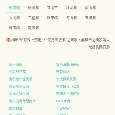
頭城鎮
礁溪鄉
宜蘭市
壯圍鄉
員山鄉
大同鄉
三星鄉
羅東鎮
冬山鄉
五結鄉
蘇澳鎮
南澳鄉
標示為"可線上預定"，"使用國旅卡"之商家，無標示之商家請以
電話詢問訂房
第一海景
雲心海觀海民宿
朝陽85民宿
蕃薯旅店
烏石港北堤民宿
宏悅假期民宿
家家嵐玥民宿
宇宙日光小公寓
水鳥之家民宿
艷陽天平價民宿
海天濱海休閒民宿
6007民宿
閑閑的海
享家民宿