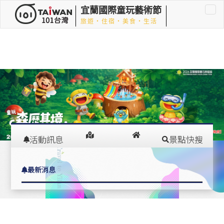
宜蘭國際童玩藝術節
旅遊‧住宿‧美食‧生活
車租車
活動訊息
景點快搜
在
交通指南
住宿推薦
最新消息