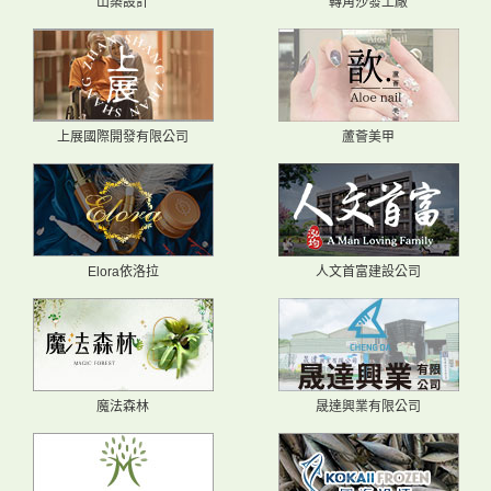
山築設計
轉角沙發工廠
上展國際開發有限公司
蘆薈美甲
Elora依洛拉
人文首富建設公司
魔法森林
晟達興業有限公司