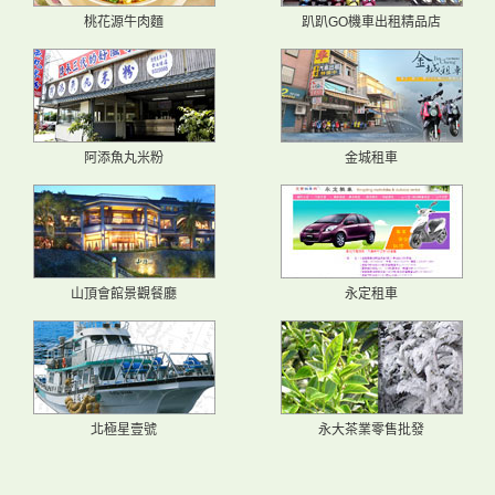
桃花源牛肉麵
趴趴GO機車出租精品店
阿添魚丸米粉
金城租車
山頂會館景觀餐廳
永定租車
北極星壹號
永大茶業零售批發