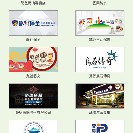
簡爸烤肉專賣店
宜興純水
龍翔保全
誠萍生活傢俱
九號藝文
賞鯨烏石傳奇
榮德紙器股份有限公司
基隆港海產樓